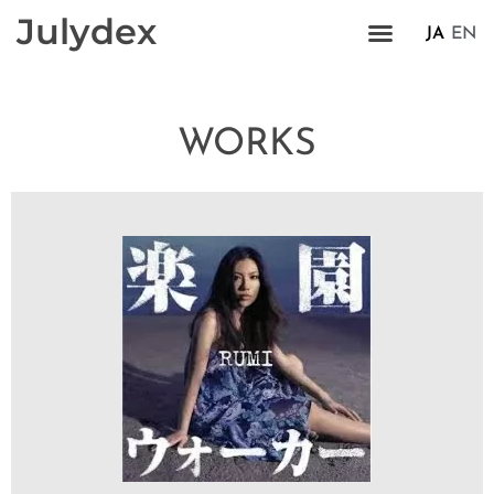
Julydex
JA
EN
WORKS