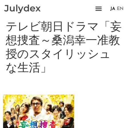
Julydex
JA
EN
テレビ朝日ドラマ「妄
想捜査～桑潟幸一准教
授のスタイリッシュ
な生活」