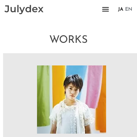
Julydex
JA
EN
WORKS