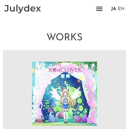
Julydex
JA
EN
WORKS