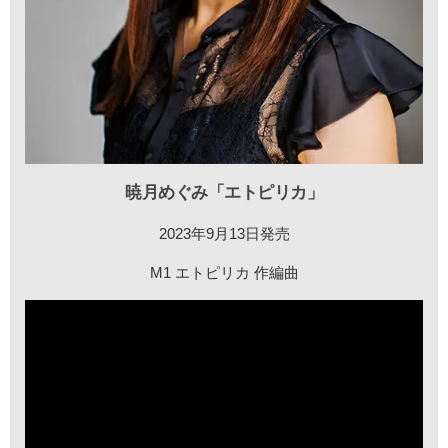
暁月めぐみ「エトピリカ」
2023年9月13日発売
M1 エトピリカ 作編曲