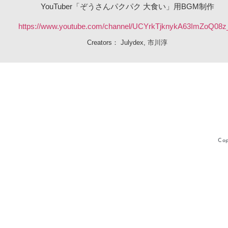
YouTuber「ぞうさんパクパク 大食い」用BGM制作
https://www.youtube.com/channel/UCYrkTjknykA63ImZoQ08
Creators：
Julydex
,
市川淳
Cop